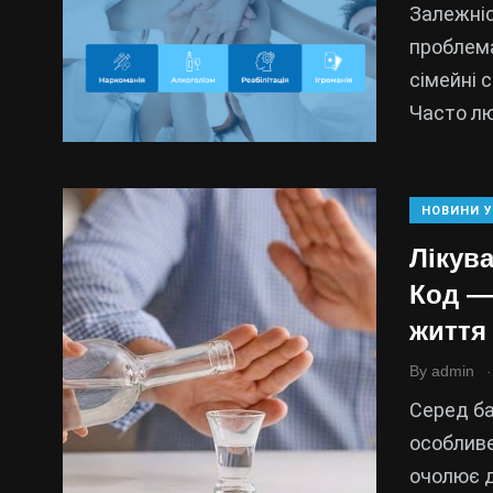
Залежніс
проблема
сімейні 
Часто л
НОВИНИ У
Лікува
Код —
життя
.
By
admin
Серед ба
особливе 
очолює д