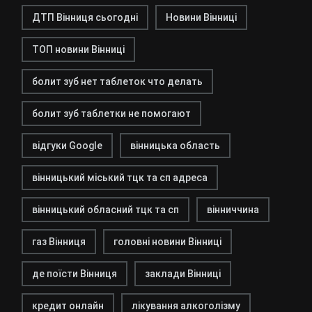
ДТП Вінниця сьогодні
Новини Вінниці
ТОП новини Вінниці
болит зуб нет таблеток что делать
болит зуб таблетки не помогают
відгуки Google
вінницька область
вінницький міський тцк та сп адреса
вінницький обласний тцк та сп
вінниччина
газ Вінниця
головні новини Вінниці
де поїсти Вінниця
заклади Вінниці
кредит онлайн
лікування алкоголізму