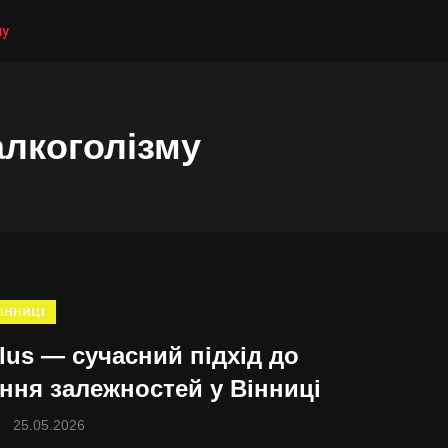
му
алкоголізму
ІННИЦІ
lus — сучасний підхід до
ання залежностей у Вінниці
25.05.2026