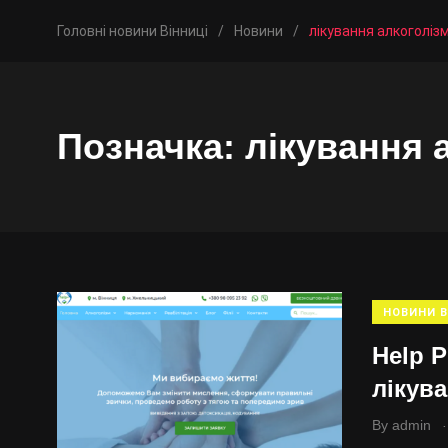
Головні новини Вінниці
/
Новини
/
лікування алкоголіз
Позначка:
лікування 
НОВИНИ В
Help P
лікув
.
By
admin