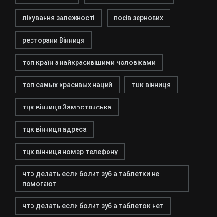
лікування залежності
посів зернових
ресторани Вінниця
топ країн з найкрасивішими чоловіками
топ самых красивых наций
тцк вінниця
тцк вінниця Замостянська
тцк вінниця адреса
тцк вінниця номер телефону
что делать если болит зуб а таблетки не
помогают
что делать если болит зуб а таблеток нет