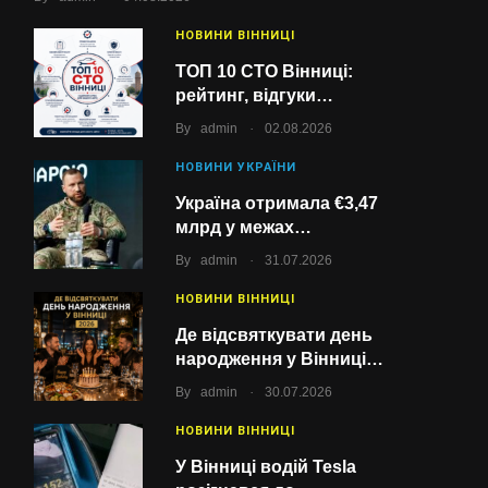
НОВИНИ ВІННИЦІ
ТОП 10 СТО Вінниці:
рейтинг, відгуки…
.
By
admin
02.08.2026
НОВИНИ УКРАЇНИ
Україна отримала €3,47
млрд у межах…
.
By
admin
31.07.2026
НОВИНИ ВІННИЦІ
Де відсвяткувати день
народження у Вінниці…
.
By
admin
30.07.2026
НОВИНИ ВІННИЦІ
У Вінниці водій Tesla