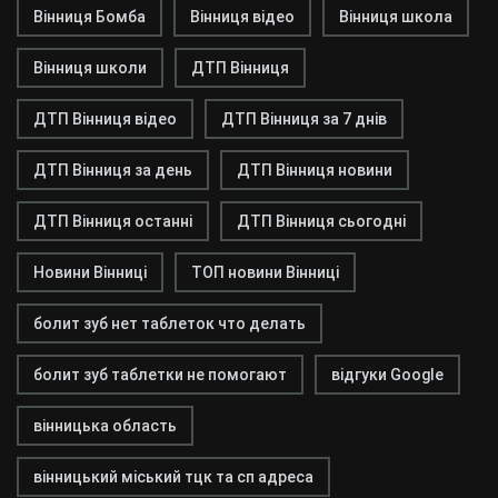
Вінниця Бомба
Вінниця відео
Вінниця школа
Вінниця школи
ДТП Вінниця
ДТП Вінниця відео
ДТП Вінниця за 7 днів
ДТП Вінниця за день
ДТП Вінниця новини
ДТП Вінниця останні
ДТП Вінниця сьогодні
Новини Вінниці
ТОП новини Вінниці
болит зуб нет таблеток что делать
болит зуб таблетки не помогают
відгуки Google
вінницька область
вінницький міський тцк та сп адреса