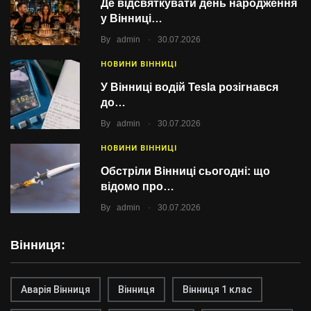
Де відсвяткувати день народження
у Вінниці…
.
By
admin
30.07.2026
НОВИНИ ВІННИЦІ
У Вінниці водій Tesla розігнався
до…
.
By
admin
30.07.2026
НОВИНИ ВІННИЦІ
Обстріли Вінниці сьогодні: що
відомо про…
.
By
admin
30.07.2026
Вінниця:
Аварія Вінниця
Вінниця
Вінниця 1 клас