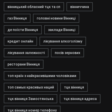
вінницький обласний тцк та сп
вінниччина
газ Вінниця
головні новини Вінниці
де поїсти Вінниця
заклади Вінниці
кредит онлайн
лікування алкоголізму
лікування залежності
посів зернових
ресторани Вінниця
топ країн з найкрасивішими чоловіками
топ самых красивых наций
тцк вінниця
тцк вінниця Замостянська
тцк вінниця адреса
тцк вінниця номер телефону