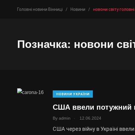
Головні новини Вінниці
/
Новини
/
новони світу головні
Позначка:
новони сві
НОВИНИ УКРАЇНИ
США ввели потужний п
.
By
admin
12.06.2024
США через війну в Україні ввел