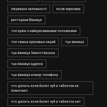
лікування залежності
посів зернових
ресторани Вінниця
топ країн з найкрасивішими чоловіками
топ самых красивых наций
тцк вінниця
тцк вінниця Замостянська
тцк вінниця адреса
тцк вінниця номер телефону
что делать если болит зуб а таблетки не
помогают
что делать если болит зуб а таблеток нет