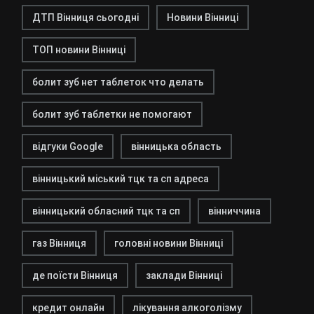
ДТП Вінниця сьогодні
Новини Вінниці
ТОП новини Вінниці
болит зуб нет таблеток что делать
болит зуб таблетки не помогают
відгуки Google
вінницька область
вінницький міський тцк та сп адреса
вінницький обласний тцк та сп
вінниччина
газ Вінниця
головні новини Вінниці
де поїсти Вінниця
заклади Вінниці
кредит онлайн
лікування алкоголізму