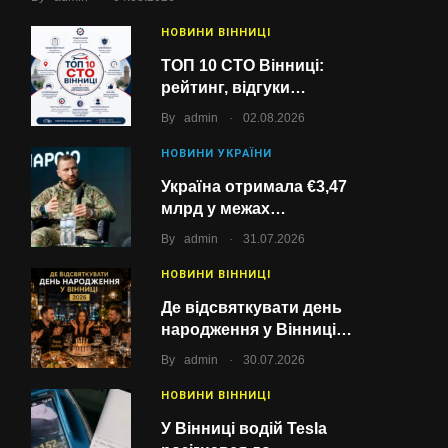
НОВИНИ ВІННИЦІ
ТОП 10 СТО Вінниці:
рейтинг, відгуки…
.
By
admin
02.08.2026
НОВИНИ УКРАЇНИ
Україна отримала €3,47
млрд у межах…
.
By
admin
31.07.2026
НОВИНИ ВІННИЦІ
Де відсвяткувати день
народження у Вінниці…
.
By
admin
30.07.2026
НОВИНИ ВІННИЦІ
У Вінниці водій Tesla