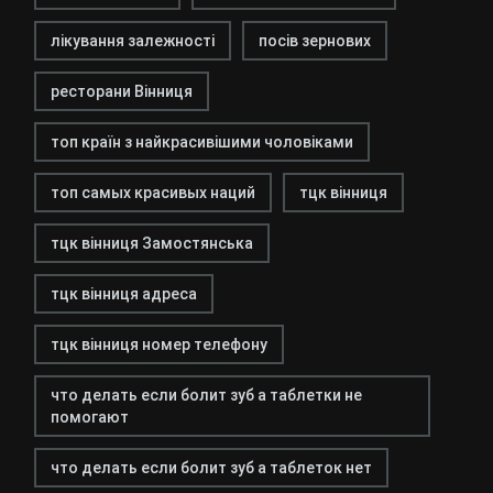
лікування залежності
посів зернових
ресторани Вінниця
топ країн з найкрасивішими чоловіками
топ самых красивых наций
тцк вінниця
тцк вінниця Замостянська
тцк вінниця адреса
тцк вінниця номер телефону
что делать если болит зуб а таблетки не
помогают
что делать если болит зуб а таблеток нет