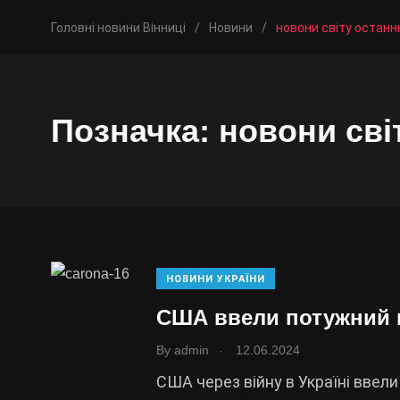
Головні новини Вінниці
/
Новини
/
новони світу останн
Позначка:
новони сві
НОВИНИ УКРАЇНИ
США ввели потужний п
.
By
admin
12.06.2024
США через війну в Україні ввел