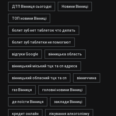
ДТП Вінниця сьогодні
Новини Вінниці
ТОП новини Вінниці
болит зуб нет таблеток что делать
болит зуб таблетки не помогают
відгуки Google
вінницька область
вінницький міський тцк та сп адреса
вінницький обласний тцк та сп
вінниччина
газ Вінниця
головні новини Вінниці
де поїсти Вінниця
заклади Вінниці
кредит онлайн
лікування алкоголізму