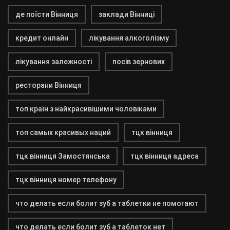
де поїсти Вінниця
заклади Вінниці
кредит онлайн
лікування алкоголізму
лікування залежності
посів зернових
ресторани Вінниця
топ країн з найкрасивішими чоловіками
топ самых красивых наций
тцк вінниця
тцк вінниця Замостянська
тцк вінниця адреса
тцк вінниця номер телефону
что делать если болит зуб а таблетки не помогают
что делать если болит зуб а таблеток нет