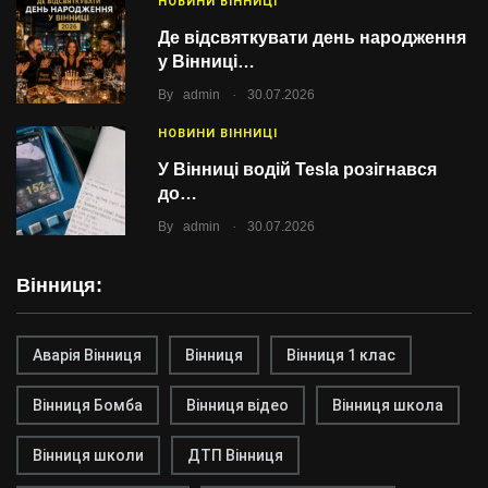
НОВИНИ ВІННИЦІ
Де відсвяткувати день народження
у Вінниці…
.
By
admin
30.07.2026
НОВИНИ ВІННИЦІ
У Вінниці водій Tesla розігнався
до…
.
By
admin
30.07.2026
Вінниця:
Аварія Вінниця
Вінниця
Вінниця 1 клас
Вінниця Бомба
Вінниця відео
Вінниця школа
Вінниця школи
ДТП Вінниця