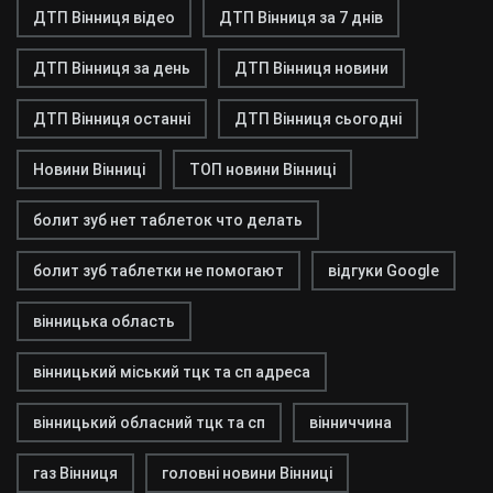
ДТП Вінниця відео
ДТП Вінниця за 7 днів
ДТП Вінниця за день
ДТП Вінниця новини
ДТП Вінниця останні
ДТП Вінниця сьогодні
Новини Вінниці
ТОП новини Вінниці
болит зуб нет таблеток что делать
болит зуб таблетки не помогают
відгуки Google
вінницька область
вінницький міський тцк та сп адреса
вінницький обласний тцк та сп
вінниччина
газ Вінниця
головні новини Вінниці