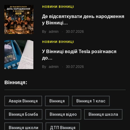
НОВИНИ ВІННИЦІ
Де відсвяткувати день народження
у Вінниці…
.
By
admin
30.07.2026
НОВИНИ ВІННИЦІ
У Вінниці водій Tesla розігнався
до…
.
By
admin
30.07.2026
Вінниця:
Аварія Вінниця
Вінниця
Вінниця 1 клас
Вінниця Бомба
Вінниця відео
Вінниця школа
Вінниця школи
ДТП Вінниця