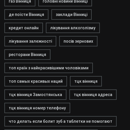
газ Вінниця
головні новини Вінниці
де поїсти Вінниця
заклади Вінниці
кредит онлайн
лікування алкоголізму
лікування залежності
посів зернових
ресторани Вінниця
топ країн з найкрасивішими чоловіками
топ самых красивых наций
тцк вінниця
тцк вінниця Замостянська
тцк вінниця адреса
тцк вінниця номер телефону
что делать если болит зуб а таблетки не помогают