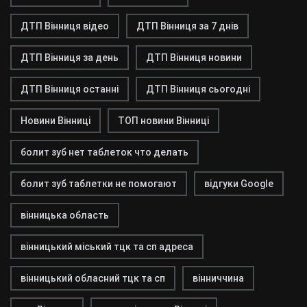
ДТП Вінниця відео
ДТП Вінниця за 7 днів
ДТП Вінниця за день
ДТП Вінниця новини
ДТП Вінниця останні
ДТП Вінниця сьогодні
Новини Вінниці
ТОП новини Вінниці
болит зуб нет таблеток что делать
болит зуб таблетки не помогают
відгуки Google
вінницька область
вінницький міський тцк та сп адреса
вінницький обласний тцк та сп
вінниччина