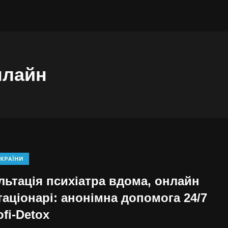
нлайн
КРАЇНИ
льтація психіатра вдома, онлайн
таціонарі: анонімна допомога 24/7
ofi-Detox