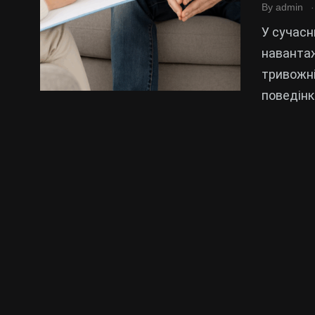
.
By
admin
У сучасн
навантаж
тривожн
поведінк