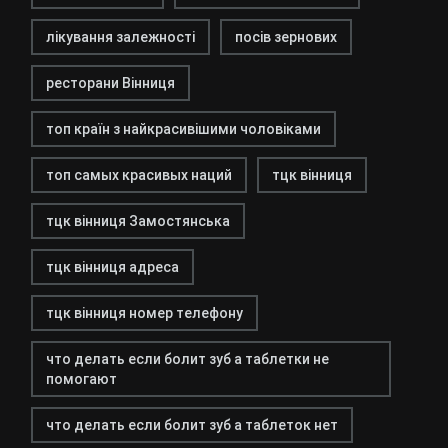
лікування залежності
посів зернових
ресторани Вінниця
топ країн з найкрасивішими чоловіками
топ самых красивых наций
тцк вінниця
тцк вінниця Замостянська
тцк вінниця адреса
тцк вінниця номер телефону
что делать если болит зуб а таблетки не
помогают
что делать если болит зуб а таблеток нет