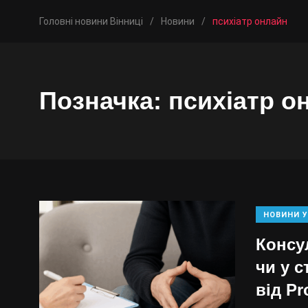
Головні новини Вінниці
/
Новини
/
психіатр онлайн
Позначка:
психіатр о
НОВИНИ У
Консу
чи у с
від Pr