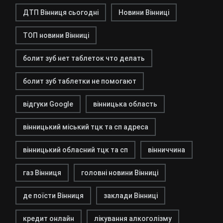
ДТП Вінниця сьогодні
Новини Вінниці
ТОП новини Вінниці
болит зуб нет таблеток что делать
болит зуб таблетки не помогают
відгуки Google
вінницька область
вінницький міський тцк та сп адреса
вінницький обласний тцк та сп
вінниччина
газ Вінниця
головні новини Вінниці
де поїсти Вінниця
заклади Вінниці
кредит онлайн
лікування алкоголізму