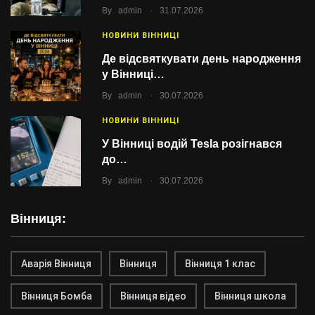
.
By
admin
31.07.2026
НОВИНИ ВІННИЦІ
Де відсвяткувати день народження
у Вінниці…
.
By
admin
30.07.2026
НОВИНИ ВІННИЦІ
У Вінниці водій Tesla розігнався
до…
.
By
admin
30.07.2026
Вінниця:
Аварія Вінниця
Вінниця
Вінниця 1 клас
Вінниця Бомба
Вінниця відео
Вінниця школа