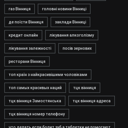
газ Вінниця
головні новини Вінниці
де поїсти Вінниця
заклади Вінниці
кредит онлайн
лікування алкоголізму
лікування залежності
посів зернових
ресторани Вінниця
топ країн з найкрасивішими чоловіками
топ самых красивых наций
тцк вінниця
тцк вінниця Замостянська
тцк вінниця адреса
тцк вінниця номер телефону
что делать если болит зуб а таблетки не помогают