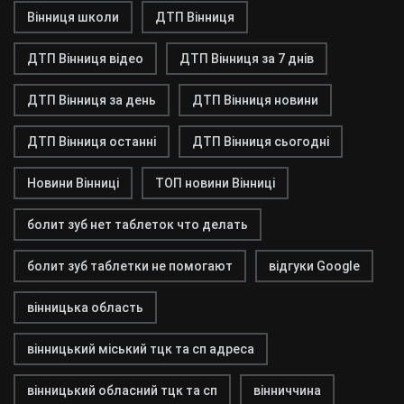
Вінниця школи
ДТП Вінниця
ДТП Вінниця відео
ДТП Вінниця за 7 днів
ДТП Вінниця за день
ДТП Вінниця новини
ДТП Вінниця останні
ДТП Вінниця сьогодні
Новини Вінниці
ТОП новини Вінниці
болит зуб нет таблеток что делать
болит зуб таблетки не помогают
відгуки Google
вінницька область
вінницький міський тцк та сп адреса
вінницький обласний тцк та сп
вінниччина