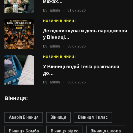
межах…
.
By
admin
31.07.2026
НОВИНИ ВІННИЦІ
Де відсвяткувати день народження
у Вінниці…
.
By
admin
30.07.2026
НОВИНИ ВІННИЦІ
У Вінниці водій Tesla розігнався
до…
.
By
admin
30.07.2026
Вінниця:
Аварія Вінниця
Вінниця
Вінниця 1 клас
Вінниця Бомба
Вінниця відео
Вінниця школа