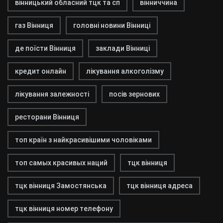
вінницький обласний тцк та сп
вінниччина
газ Вінниця
головні новини Вінниці
де поїсти Вінниця
заклади Вінниці
кредит онлайн
лікування алкоголізму
лікування залежності
посів зернових
ресторани Вінниця
топ країн з найкрасивішими чоловіками
топ самых красивых наций
тцк вінниця
тцк вінниця Замостянська
тцк вінниця адреса
тцк вінниця номер телефону