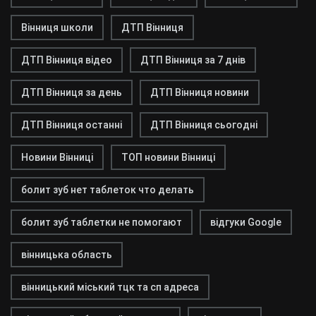
Вінниця школи
ДТП Вінниця
ДТП Вінниця відео
ДТП Вінниця за 7 днів
ДТП Вінниця за день
ДТП Вінниця новини
ДТП Вінниця останні
ДТП Вінниця сьогодні
Новини Вінниці
ТОП новини Вінниці
болит зуб нет таблеток что делать
болит зуб таблетки не помогают
відгуки Google
вінницька область
вінницький міський тцк та сп адреса