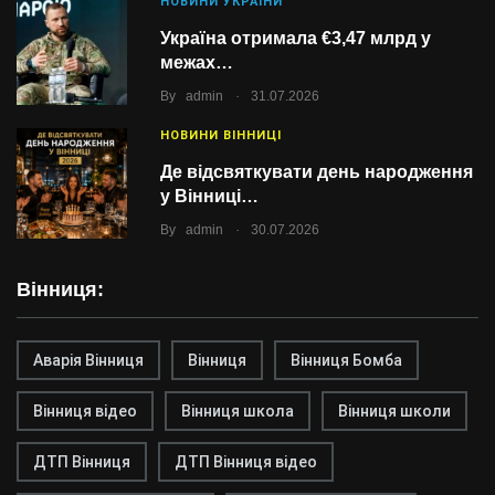
НОВИНИ УКРАЇНИ
Україна отримала €3,47 млрд у
межах…
.
By
admin
31.07.2026
НОВИНИ ВІННИЦІ
Де відсвяткувати день народження
у Вінниці…
.
By
admin
30.07.2026
Вінниця:
Аварія Вінниця
Вінниця
Вінниця Бомба
Вінниця відео
Вінниця школа
Вінниця школи
ДТП Вінниця
ДТП Вінниця відео