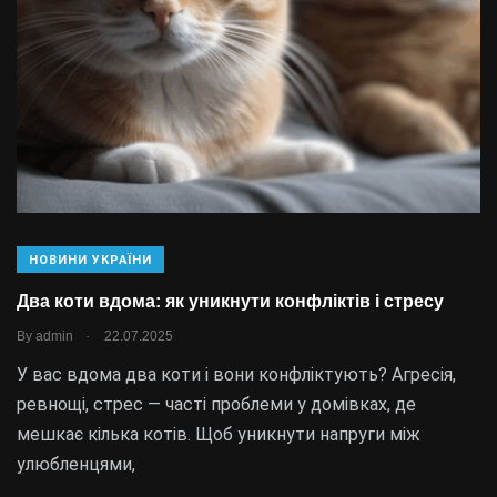
НОВИНИ УКРАЇНИ
Два коти вдома: як уникнути конфліктів і стресу
.
By
admin
22.07.2025
У вас вдома два коти і вони конфліктують? Агресія,
ревнощі, стрес — часті проблеми у домівках, де
мешкає кілька котів. Щоб уникнути напруги між
улюбленцями,