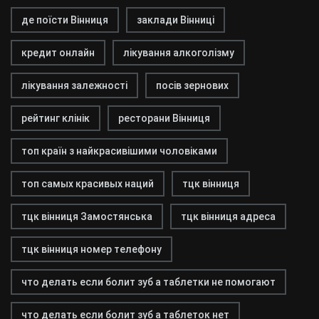
де поїсти Вінниця
заклади Вінниці
кредит онлайн
лікування алкоголізму
лікування залежності
посів зернових
рейтинг клінік
ресторани Вінниця
топ країн з найкрасивішими чоловіками
топ самых красивых наций
тцк вінниця
тцк вінниця Замостянська
тцк вінниця адреса
тцк вінниця номер телефону
что делать если болит зуб а таблетки не помогают
что делать если болит зуб а таблеток нет