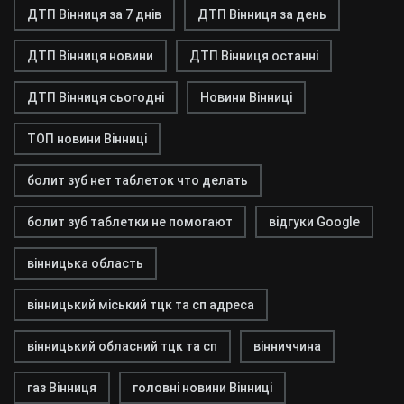
ДТП Вінниця за 7 днів
ДТП Вінниця за день
ДТП Вінниця новини
ДТП Вінниця останні
ДТП Вінниця сьогодні
Новини Вінниці
ТОП новини Вінниці
болит зуб нет таблеток что делать
болит зуб таблетки не помогают
відгуки Google
вінницька область
вінницький міський тцк та сп адреса
вінницький обласний тцк та сп
вінниччина
газ Вінниця
головні новини Вінниці