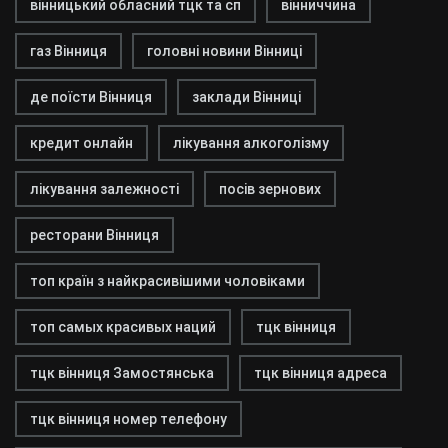
вінницький обласний тцк та сп
вінниччина
газ Вінниця
головні новини Вінниці
де поїсти Вінниця
заклади Вінниці
кредит онлайн
лікування алкоголізму
лікування залежності
посів зернових
ресторани Вінниця
топ країн з найкрасивішими чоловіками
топ самых красивых наций
тцк вінниця
тцк вінниця Замостянська
тцк вінниця адреса
тцк вінниця номер телефону