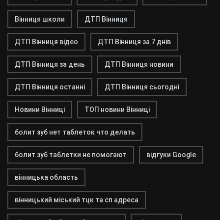
Вінниця школи
ДТП Вінниця
ДТП Вінниця відео
ДТП Вінниця за 7 днів
ДТП Вінниця за день
ДТП Вінниця новини
ДТП Вінниця останні
ДТП Вінниця сьогодні
Новини Вінниці
ТОП новини Вінниці
болит зуб нет таблеток что делать
болит зуб таблетки не помогают
відгуки Google
вінницька область
вінницький міський тцк та сп адреса