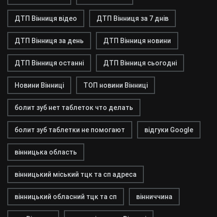
ДТП Вінниця відео
ДТП Вінниця за 7 днів
ДТП Вінниця за день
ДТП Вінниця новини
ДТП Вінниця останні
ДТП Вінниця сьогодні
Новини Вінниці
ТОП новини Вінниці
болит зуб нет таблеток что делать
болит зуб таблетки не помогают
відгуки Google
вінницька область
вінницький міський тцк та сп адреса
вінницький обласний тцк та сп
вінниччина