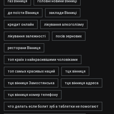
газ Вінниця
головні новини Вінниці
де поїсти Вінниця
заклади Вінниці
кредит онлайн
лікування алкоголізму
лікування залежності
посів зернових
ресторани Вінниця
топ країн з найкрасивішими чоловіками
топ самых красивых наций
тцк вінниця
тцк вінниця Замостянська
тцк вінниця адреса
тцк вінниця номер телефону
что делать если болит зуб а таблетки не помогают