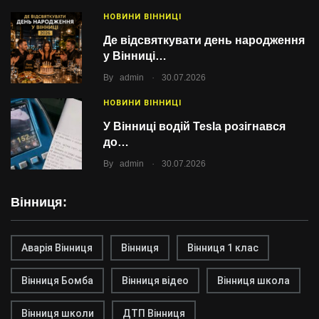
НОВИНИ ВІННИЦІ
Де відсвяткувати день народження
у Вінниці…
.
By
admin
30.07.2026
НОВИНИ ВІННИЦІ
У Вінниці водій Tesla розігнався
до…
.
By
admin
30.07.2026
Вінниця:
Аварія Вінниця
Вінниця
Вінниця 1 клас
Вінниця Бомба
Вінниця відео
Вінниця школа
Вінниця школи
ДТП Вінниця