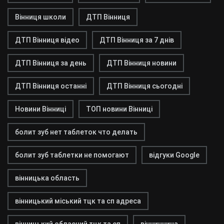
Вінниця школи
ДТП Вінниця
ДТП Вінниця відео
ДТП Вінниця за 7 днів
ДТП Вінниця за день
ДТП Вінниця новини
ДТП Вінниця останні
ДТП Вінниця сьогодні
Новини Вінниці
ТОП новини Вінниці
болит зуб нет таблеток что делать
болит зуб таблетки не помогают
відгуки Google
вінницька область
вінницький міський тцк та сп адреса