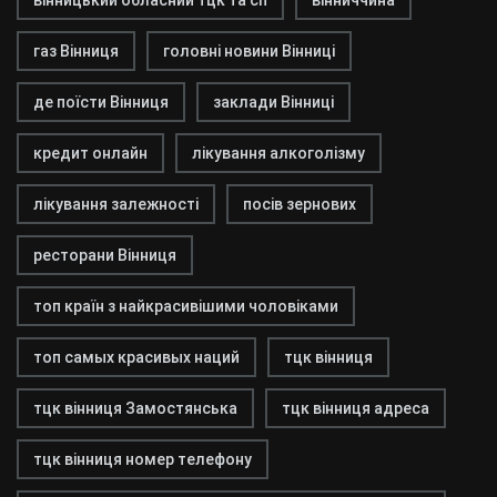
вінницький обласний тцк та сп
вінниччина
газ Вінниця
головні новини Вінниці
де поїсти Вінниця
заклади Вінниці
кредит онлайн
лікування алкоголізму
лікування залежності
посів зернових
ресторани Вінниця
топ країн з найкрасивішими чоловіками
топ самых красивых наций
тцк вінниця
тцк вінниця Замостянська
тцк вінниця адреса
тцк вінниця номер телефону