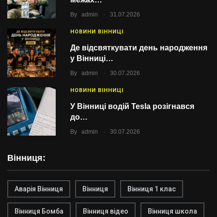
.
By
admin
31.07.2026
НОВИНИ ВІННИЦІ
Де відсвяткувати день народження
у Вінниці…
.
By
admin
30.07.2026
НОВИНИ ВІННИЦІ
У Вінниці водій Tesla розігнався
до…
.
By
admin
30.07.2026
Вінниця:
Аварія Вінниця
Вінниця
Вінниця 1 клас
Вінниця Бомба
Вінниця відео
Вінниця школа