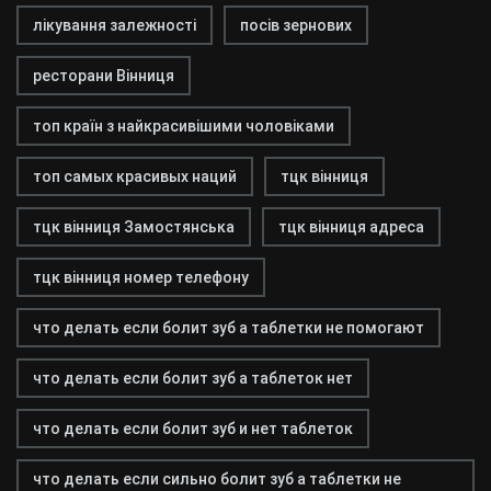
лікування залежності
посів зернових
ресторани Вінниця
топ країн з найкрасивішими чоловіками
топ самых красивых наций
тцк вінниця
тцк вінниця Замостянська
тцк вінниця адреса
тцк вінниця номер телефону
что делать если болит зуб а таблетки не помогают
что делать если болит зуб а таблеток нет
что делать если болит зуб и нет таблеток
что делать если сильно болит зуб а таблетки не