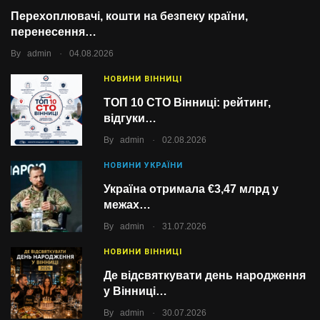
Перехоплювачі, кошти на безпеку країни,
перенесення…
.
By
admin
04.08.2026
НОВИНИ ВІННИЦІ
ТОП 10 СТО Вінниці: рейтинг,
відгуки…
.
By
admin
02.08.2026
НОВИНИ УКРАЇНИ
Україна отримала €3,47 млрд у
межах…
.
By
admin
31.07.2026
НОВИНИ ВІННИЦІ
Де відсвяткувати день народження
у Вінниці…
.
By
admin
30.07.2026