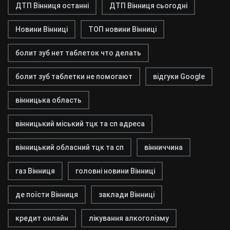
ДТП Вінниця останні
ДТП Вінниця сьогодні
Новини Вінниці
ТОП новини Вінниці
болит зуб нет таблеток что делать
болит зуб таблетки не помогают
відгуки Google
вінницька область
вінницький міський тцк та сп адреса
вінницький обласний тцк та сп
вінниччина
газ Вінниця
головні новини Вінниці
де поїсти Вінниця
заклади Вінниці
кредит онлайн
лікування алкоголізму