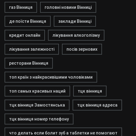
газ Вінниця
головні новини Вінниці
де поїсти Вінниця
заклади Вінниці
кредит онлайн
лікування алкоголізму
лікування залежності
посів зернових
ресторани Вінниця
топ країн з найкрасивішими чоловіками
топ самых красивых наций
тцк вінниця
тцк вінниця Замостянська
тцк вінниця адреса
тцк вінниця номер телефону
что делать если болит зуб а таблетки не помогают