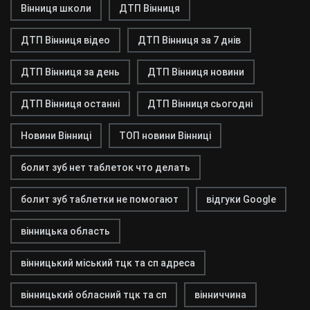
Вінниця школи
ДТП Вінниця
ДТП Вінниця відео
ДТП Вінниця за 7 днів
ДТП Вінниця за день
ДТП Вінниця новини
ДТП Вінниця останні
ДТП Вінниця сьогодні
Новини Вінниці
ТОП новини Вінниці
болит зуб нет таблеток что делать
болит зуб таблетки не помогают
відгуки Google
вінницька область
вінницький міський тцк та сп адреса
вінницький обласний тцк та сп
вінниччина