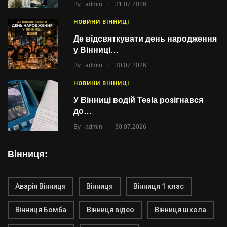
.
By
admin
31.07.2026
НОВИНИ ВІННИЦІ
Де відсвяткувати день народження
у Вінниці…
.
By
admin
30.07.2026
НОВИНИ ВІННИЦІ
У Вінниці водій Tesla розігнався
до…
.
By
admin
30.07.2026
Вінниця:
Аварія Вінниця
Вінниця
Вінниця 1 клас
Вінниця Бомба
Вінниця відео
Вінниця школа