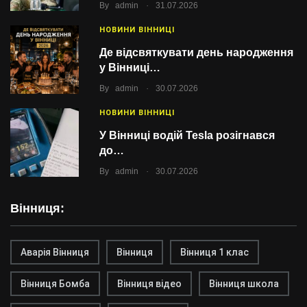
.
By
admin
31.07.2026
НОВИНИ ВІННИЦІ
Де відсвяткувати день народження
у Вінниці…
.
By
admin
30.07.2026
НОВИНИ ВІННИЦІ
У Вінниці водій Tesla розігнався
до…
.
By
admin
30.07.2026
Вінниця:
Аварія Вінниця
Вінниця
Вінниця 1 клас
Вінниця Бомба
Вінниця відео
Вінниця школа