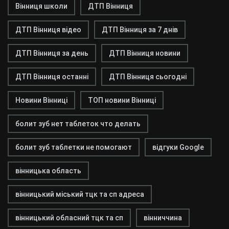
Вінниця школи
ДТП Вінниця
ДТП Вінниця відео
ДТП Вінниця за 7 днів
ДТП Вінниця за день
ДТП Вінниця новини
ДТП Вінниця останні
ДТП Вінниця сьогодні
Новини Вінниці
ТОП новини Вінниці
болит зуб нет таблеток что делать
болит зуб таблетки не помогают
відгуки Google
вінницька область
вінницький міський тцк та сп адреса
вінницький обласний тцк та сп
вінниччина