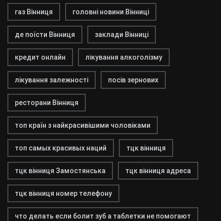
газ Вінниця
головні новини Вінниці
де поїсти Вінниця
заклади Вінниці
кредит онлайн
лікування алкоголізму
лікування залежності
посів зернових
ресторани Вінниця
топ країн з найкрасивішими чоловіками
топ самых красивых наций
тцк вінниця
тцк вінниця Замостянська
тцк вінниця адреса
тцк вінниця номер телефону
что делать если болит зуб а таблетки не помогают