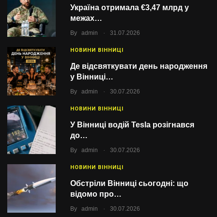
Україна отримала €3,47 млрд у
межах…
.
By
admin
31.07.2026
НОВИНИ ВІННИЦІ
Де відсвяткувати день народження
у Вінниці…
.
By
admin
30.07.2026
НОВИНИ ВІННИЦІ
У Вінниці водій Tesla розігнався
до…
.
By
admin
30.07.2026
НОВИНИ ВІННИЦІ
Обстріли Вінниці сьогодні: що
відомо про…
.
By
admin
30.07.2026