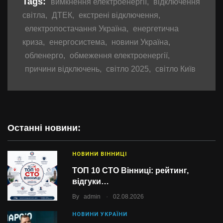
Tags:
вимкнення електроенергії
,
відключення
світла
,
ДТЕК
,
екстрені відключення
,
електропостачання Україна
,
енергетична
криза
,
енергосистема
,
новини Україна
,
обленерго
,
обмеження електроенергії
,
причини відключень
,
світло 2025
,
світло Київ
Останні новини:
НОВИНИ ВІННИЦІ
ТОП 10 СТО Вінниці: рейтинг,
відгуки…
.
By
admin
02.08.2026
НОВИНИ УКРАЇНИ