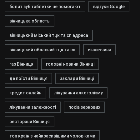
болит зуб таблетки не помогают
відгуки Google
вінницька область
вінницький міський тцк та сп адреса
вінницький обласний тцк та сп
вінниччина
газ Вінниця
головні новини Вінниці
де поїсти Вінниця
заклади Вінниці
кредит онлайн
лікування алкоголізму
лікування залежності
посів зернових
ресторани Вінниця
топ країн з найкрасивішими чоловіками