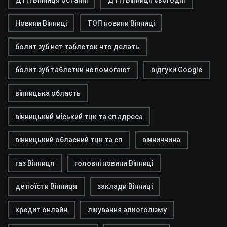
ДТП Вінниця останні
ДТП Вінниця сьогодні
Новини Вінниці
ТОП новини Вінниці
болит зуб нет таблеток что делать
болит зуб таблетки не помогают
відгуки Google
вінницька область
вінницький міський тцк та сп адреса
вінницький обласний тцк та сп
вінниччина
газ Вінниця
головні новини Вінниці
де поїсти Вінниця
заклади Вінниці
кредит онлайн
лікування алкоголізму