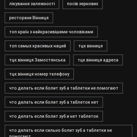
лікування залежності
посів зернових
ресторани Вінниця
топ країн з найкрасивішими чоловіками
топ самых красивых наций
тцк вінниця
тцк вінниця Замостянська
тцк вінниця адреса
тцк вінниця номер телефону
что делать если болит зуб а таблетки не помогают
что делать если болит зуб а таблеток нет
что делать если болит зуб и нет таблеток
что делать если сильно болит зуб а таблетки не
помогают