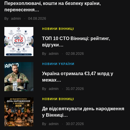
Перехоплювачі, кошти на безпеку країни,
перенесення…
.
By
admin
04.08.2026
НОВИНИ ВІННИЦІ
ТОП 10 СТО Вінниці: рейтинг,
відгуки…
.
By
admin
02.08.2026
НОВИНИ УКРАЇНИ
Україна отримала €3,47 млрд у
межах…
.
By
admin
31.07.2026
НОВИНИ ВІННИЦІ
Де відсвяткувати день народження
у Вінниці…
.
By
admin
30.07.2026