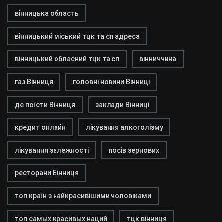
вінницька область
вінницький міський тцк та сп адреса
вінницький обласний тцк та сп
вінниччина
газ Вінниця
головні новини Вінниці
де поїсти Вінниця
заклади Вінниці
кредит онлайн
лікування алкоголізму
лікування залежності
посів зернових
ресторани Вінниця
топ країн з найкрасивішими чоловіками
топ самых красивых наций
тцк вінниця