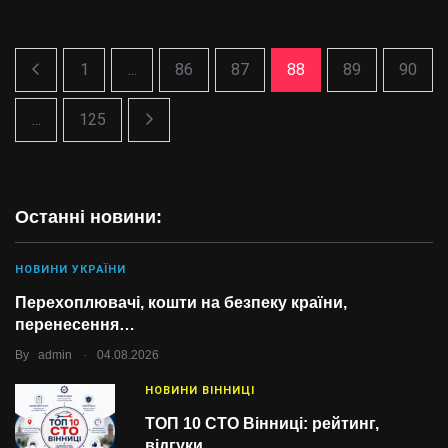
1
...
86
87
88
89
90
...
125
Останні новини:
НОВИНИ УКРАЇНИ
Перехоплювачі, кошти на безпеку країни,
перенесення…
.
By
admin
04.08.2026
НОВИНИ ВІННИЦІ
ТОП 10 СТО Вінниці: рейтинг,
відгуки…