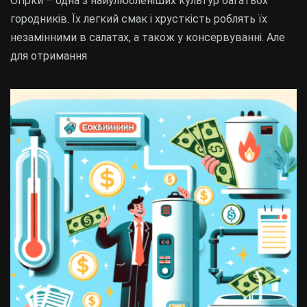
Огірки – одна з найулюбленіших культур багатьох
городників. Їх легкий смак і хрусткість роблять їх
незамінними в салатах, а також у консервуванні. Але
для отримання