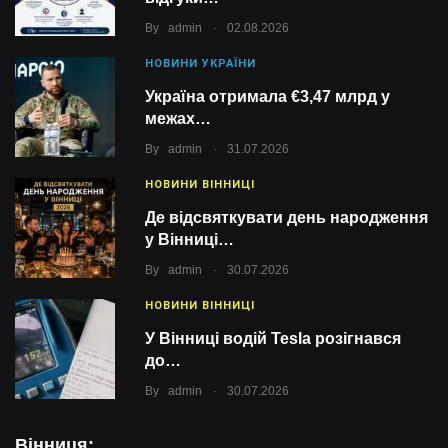
.
By
admin
02.08.2026
НОВИНИ УКРАЇНИ
Україна отримала €3,47 млрд у
межах…
.
By
admin
31.07.2026
НОВИНИ ВІННИЦІ
Де відсвяткувати день народження
у Вінниці…
.
By
admin
30.07.2026
НОВИНИ ВІННИЦІ
У Вінниці водій Tesla розігнався
до…
.
By
admin
30.07.2026
Вінниця: