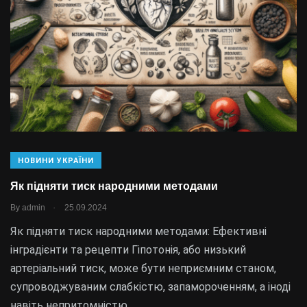
НОВИНИ УКРАЇНИ
Як підняти тиск народними методами
.
By
admin
25.09.2024
Як підняти тиск народними методами: Ефективні
інградієнти та рецепти Гіпотонія, або низький
артеріальний тиск, може бути неприємним станом,
супроводжуваним слабкістю, запамороченням, а іноді
навіть непритомністю.