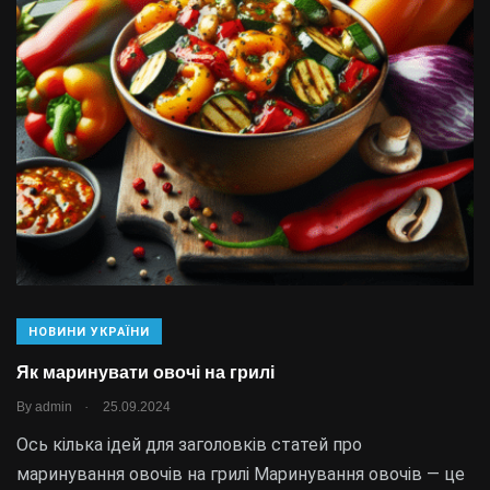
НОВИНИ УКРАЇНИ
Як маринувати овочі на грилі
.
By
admin
25.09.2024
Ось кілька ідей для заголовків статей про
маринування овочів на грилі Маринування овочів — це