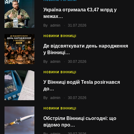
Україна отримала €3,47 млрд у
межах…
.
By
admin
31.07.2026
НОВИНИ ВІННИЦІ
Де відсвяткувати день народження
у Вінниці…
.
By
admin
30.07.2026
НОВИНИ ВІННИЦІ
У Вінниці водій Tesla розігнався
до…
.
By
admin
30.07.2026
НОВИНИ ВІННИЦІ
Обстріли Вінниці сьогодні: що
відомо про…
.