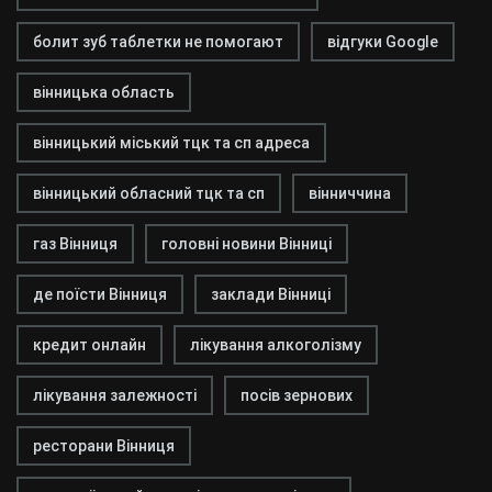
болит зуб таблетки не помогают
відгуки Google
вінницька область
вінницький міський тцк та сп адреса
вінницький обласний тцк та сп
вінниччина
газ Вінниця
головні новини Вінниці
де поїсти Вінниця
заклади Вінниці
кредит онлайн
лікування алкоголізму
лікування залежності
посів зернових
ресторани Вінниця