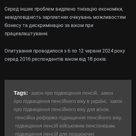
Серед інших проблем виділено тінізацію економіки,
невідповідність зарплатних очікувань можливостям
бізнесу та дискримінацію за віком при
працевлаштуванні.
Опитування проводилося з 6 по 12 червня 2024 року
серед 2016 респондентів віком від 18 років.
Tags:
закон про підвищення пенсій
,
закон
про підвищення пенсійного віку в україні
,
закон
про підвищення пенсійного віку для жінок
,
пенсійна реформа підвищення пенсійного віку
,
підвищення пенсій військовим пенсіонерам
,
підвищення пенсій для працюючих