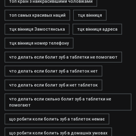
топ країн з найкрасивішими чоловіками
топ самых красивых наций
тцк вінниця
тцк вінниця Замостянська
тцк вінниця адреса
тцк вінниця номер телефону
что делать если болит зуб а таблетки не помогают
что делать если болит зуб а таблеток нет
что делать если болит зуб и нет таблеток
что делать если сильно болит зуб а таблетки не
помогают
що робити коли болить зуб а таблеток немає
що робити коли болить зуб в домашніх умовах