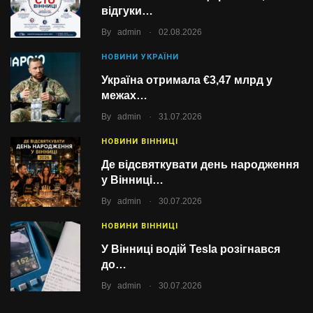
відгуки…
.
By
admin
02.08.2026
НОВИНИ УКРАЇНИ
Україна отримала €3,47 млрд у
межах…
.
By
admin
31.07.2026
НОВИНИ ВІННИЦІ
Де відсвяткувати день народження
у Вінниці…
.
By
admin
30.07.2026
НОВИНИ ВІННИЦІ
У Вінниці водій Tesla розігнався
до…
.
By
admin
30.07.2026