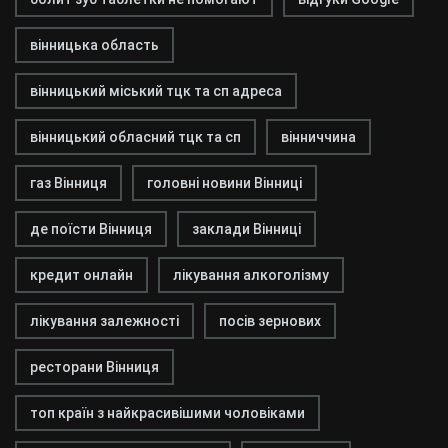
вінницька область
вінницький міський тцк та сп адреса
вінницький обласний тцк та сп
вінниччина
газ Вінниця
головні новини Вінниці
де поїсти Вінниця
заклади Вінниці
кредит онлайн
лікування алкоголізму
лікування залежності
посів зернових
ресторани Вінниця
топ країн з найкрасивішими чоловіками