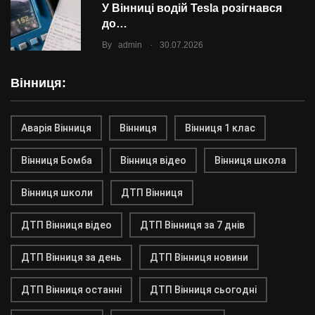
У Вінниці водій Tesla розігнався
до…
.
By
admin
30.07.2026
Вінниця:
Аварія Вінниця
Вінниця
Вінниця 1 клас
Вінниця Бомба
Вінниця відео
Вінниця школа
Вінниця школи
ДТП Вінниця
ДТП Вінниця відео
ДТП Вінниця за 7 днів
ДТП Вінниця за день
ДТП Вінниця новини
ДТП Вінниця останні
ДТП Вінниця сьогодні