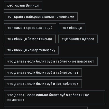
ресторани Вінниця
топ країн з найкрасивішими чоловіками
топ самых красивых наций
тцк вінниця
тцк вінниця Замостянська
тцк вінниця адреса
тцк вінниця номер телефону
что делать если болит зуб а таблетки не помогают
что делать если болит зуб а таблеток нет
что делать если болит зуб и нет таблеток
что делать если сильно болит зуб а таблетки не
помогают