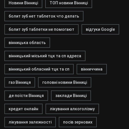
Новини Вінниці
ТОП новини Вінниці
болит зуб нет таблеток что делать
болит зуб таблетки не помогают
відгуки Google
вінницька область
вінницький міський тцк та сп адреса
вінницький обласний тцк та сп
вінниччина
газ Вінниця
головні новини Вінниці
де поїсти Вінниця
заклади Вінниці
кредит онлайн
лікування алкоголізму
лікування залежності
посів зернових