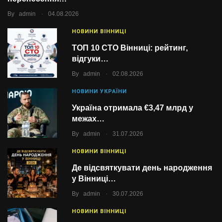
.
By
admin
04.08.2026
НОВИНИ ВІННИЦІ
ТОП 10 СТО Вінниці: рейтинг,
відгуки…
.
By
admin
02.08.2026
НОВИНИ УКРАЇНИ
Україна отримала €3,47 млрд у
межах…
.
By
admin
31.07.2026
НОВИНИ ВІННИЦІ
Де відсвяткувати день народження
у Вінниці…
.
By
admin
30.07.2026
НОВИНИ ВІННИЦІ