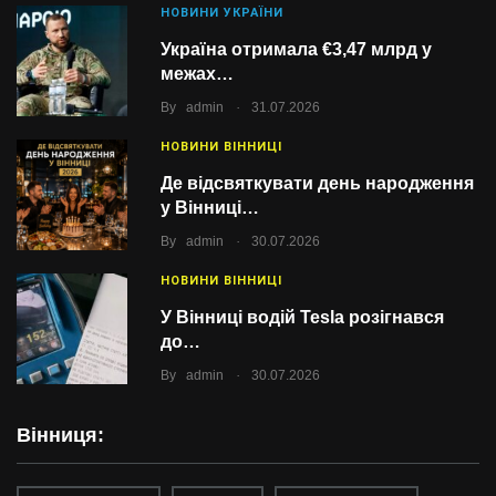
НОВИНИ УКРАЇНИ
Україна отримала €3,47 млрд у
межах…
.
By
admin
31.07.2026
НОВИНИ ВІННИЦІ
Де відсвяткувати день народження
у Вінниці…
.
By
admin
30.07.2026
НОВИНИ ВІННИЦІ
У Вінниці водій Tesla розігнався
до…
.
By
admin
30.07.2026
Вінниця: