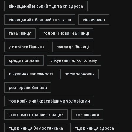
вінницький міський тцк та сп адреса
вінницький обласний тцк та сп
вінниччина
газ Вінниця
головні новини Вінниці
де поїсти Вінниця
заклади Вінниці
кредит онлайн
лікування алкоголізму
лікування залежності
посів зернових
ресторани Вінниця
топ країн з найкрасивішими чоловіками
топ самых красивых наций
тцк вінниця
тцк вінниця Замостянська
тцк вінниця адреса