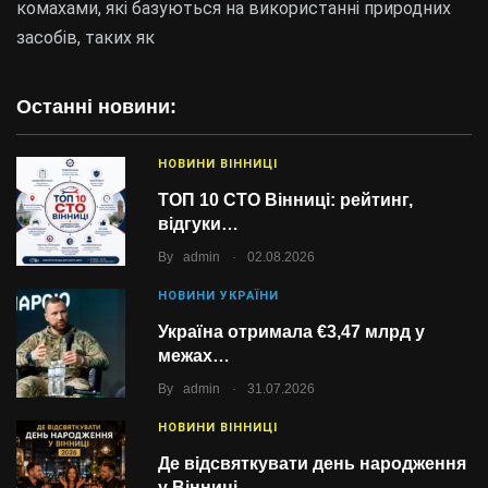
комахами, які базуються на використанні природних
засобів, таких як
Останні новини:
НОВИНИ ВІННИЦІ
ТОП 10 СТО Вінниці: рейтинг,
відгуки…
.
By
admin
02.08.2026
НОВИНИ УКРАЇНИ
Україна отримала €3,47 млрд у
межах…
.
By
admin
31.07.2026
НОВИНИ ВІННИЦІ
Де відсвяткувати день народження
у Вінниці…