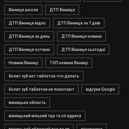
Вінниця школи
ДТП Вінниця
ДТП Вінниця відео
ДТП Вінниця за 7 днів
ДТП Вінниця за день
ДТП Вінниця новини
ДТП Вінниця останні
ДТП Вінниця сьогодні
Новини Вінниці
ТОП новини Вінниці
болит зуб нет таблеток что делать
болит зуб таблетки не помогают
відгуки Google
вінницька область
вінницький міський тцк та сп адреса