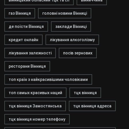
вінницький обласний тцк та сп
вінниччина
газ Вінниця
головні новини Вінниці
де поїсти Вінниця
заклади Вінниці
кредит онлайн
лікування алкоголізму
лікування залежності
посів зернових
ресторани Вінниця
топ країн з найкрасивішими чоловіками
топ самых красивых наций
тцк вінниця
тцк вінниця Замостянська
тцк вінниця адреса
тцк вінниця номер телефону