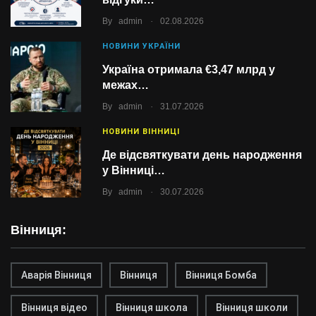
.
By
admin
02.08.2026
НОВИНИ УКРАЇНИ
Україна отримала €3,47 млрд у
межах…
.
By
admin
31.07.2026
НОВИНИ ВІННИЦІ
Де відсвяткувати день народження
у Вінниці…
.
By
admin
30.07.2026
Вінниця:
Аварія Вінниця
Вінниця
Вінниця Бомба
Вінниця відео
Вінниця школа
Вінниця школи