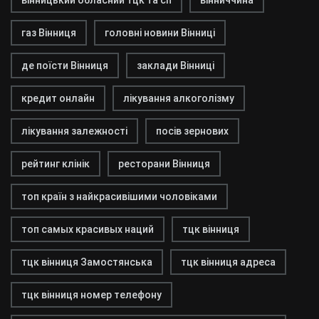
вінницький обласний тцк та сп
вінниччина
газ Вінниця
головні новини Вінниці
де поїсти Вінниця
заклади Вінниці
кредит онлайн
лікування алкоголізму
лікування залежності
посів зернових
рейтинг клінік
ресторани Вінниця
топ країн з найкрасивішими чоловіками
топ самых красивых наций
тцк вінниця
тцк вінниця Замостянська
тцк вінниця адреса
тцк вінниця номер телефону