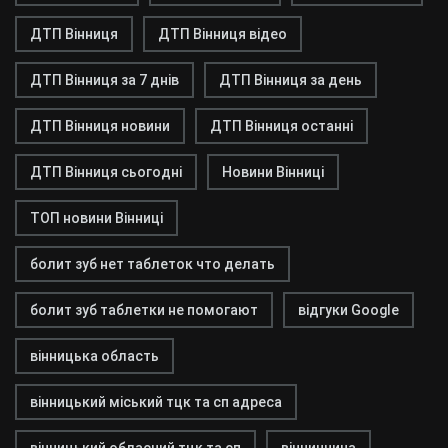
ДТП Вінниця
ДТП Вінниця відео
ДТП Вінниця за 7 днів
ДТП Вінниця за день
ДТП Вінниця новини
ДТП Вінниця останні
ДТП Вінниця сьогодні
Новини Вінниці
ТОП новини Вінниці
болит зуб нет таблеток что делать
болит зуб таблетки не помогают
відгуки Google
вінницька область
вінницький міський тцк та сп адреса