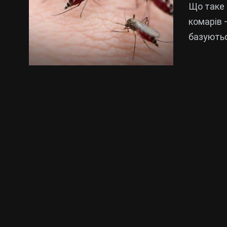
Що таке 
комарів 
базуютьс