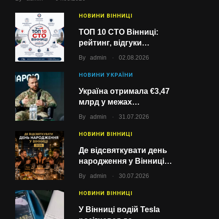
НОВИНИ ВІННИЦІ
ТОП 10 СТО Вінниці:
рейтинг, відгуки…
.
By
admin
02.08.2026
НОВИНИ УКРАЇНИ
Україна отримала €3,47
млрд у межах…
.
By
admin
31.07.2026
НОВИНИ ВІННИЦІ
Де відсвяткувати день
народження у Вінниці…
.
By
admin
30.07.2026
НОВИНИ ВІННИЦІ
У Вінниці водій Tesla