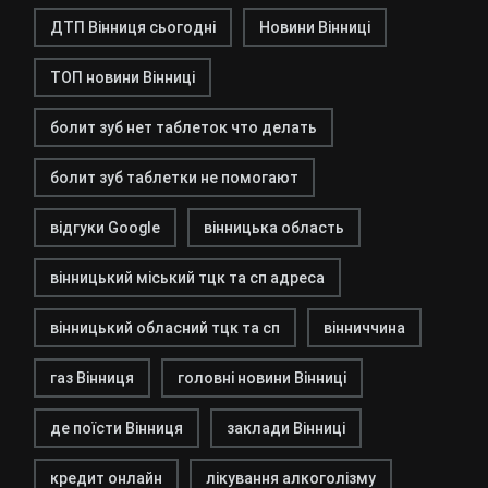
ДТП Вінниця сьогодні
Новини Вінниці
ТОП новини Вінниці
болит зуб нет таблеток что делать
болит зуб таблетки не помогают
відгуки Google
вінницька область
вінницький міський тцк та сп адреса
вінницький обласний тцк та сп
вінниччина
газ Вінниця
головні новини Вінниці
де поїсти Вінниця
заклади Вінниці
кредит онлайн
лікування алкоголізму