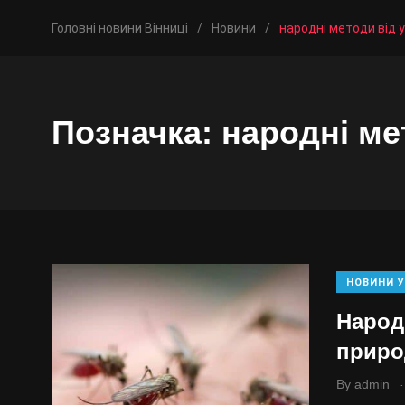
Головні новини Вінниці
/
Новини
/
народні методи від у
Позначка:
народні ме
НОВИНИ У
Народ
приро
.
By
admin