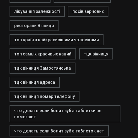
лікування залежності
посів зернових
ресторани Вінниця
топ країн з найкрасивішими чоловіками
топ самых красивых наций
тцк вінниця
тцк вінниця Замостянська
тцк вінниця адреса
тцк вінниця номер телефону
что делать если болит зуб а таблетки не
помогают
что делать если болит зуб а таблеток нет