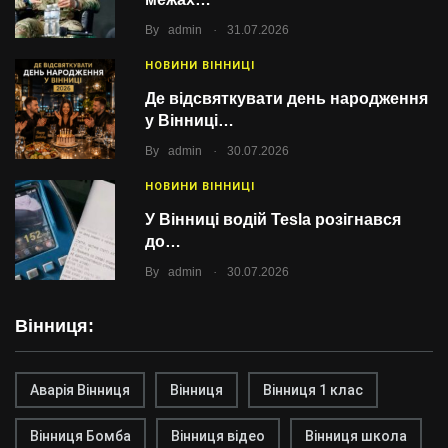
.
By
admin
31.07.2026
НОВИНИ ВІННИЦІ
Де відсвяткувати день народження
у Вінниці…
.
By
admin
30.07.2026
НОВИНИ ВІННИЦІ
У Вінниці водій Tesla розігнався
до…
.
By
admin
30.07.2026
Вінниця:
Аварія Вінниця
Вінниця
Вінниця 1 клас
Вінниця Бомба
Вінниця відео
Вінниця школа