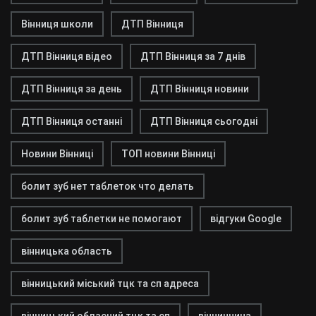
Вінниця школи
ДТП Вінниця
ДТП Вінниця відео
ДТП Вінниця за 7 днів
ДТП Вінниця за день
ДТП Вінниця новини
ДТП Вінниця останні
ДТП Вінниця сьогодні
Новини Вінниці
ТОП новини Вінниці
болит зуб нет таблеток что делать
болит зуб таблетки не помогают
відгуки Google
вінницька область
вінницький міський тцк та сп адреса