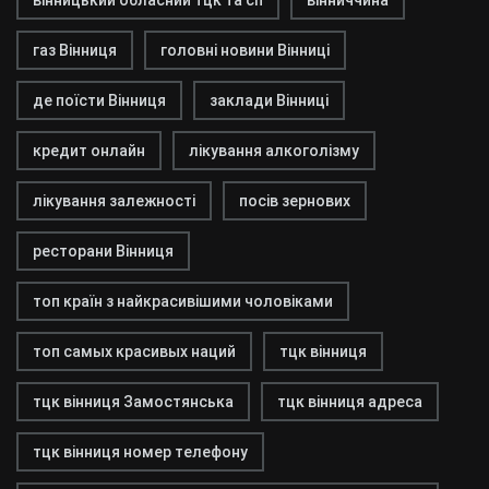
вінницький обласний тцк та сп
вінниччина
газ Вінниця
головні новини Вінниці
де поїсти Вінниця
заклади Вінниці
кредит онлайн
лікування алкоголізму
лікування залежності
посів зернових
ресторани Вінниця
топ країн з найкрасивішими чоловіками
топ самых красивых наций
тцк вінниця
тцк вінниця Замостянська
тцк вінниця адреса
тцк вінниця номер телефону