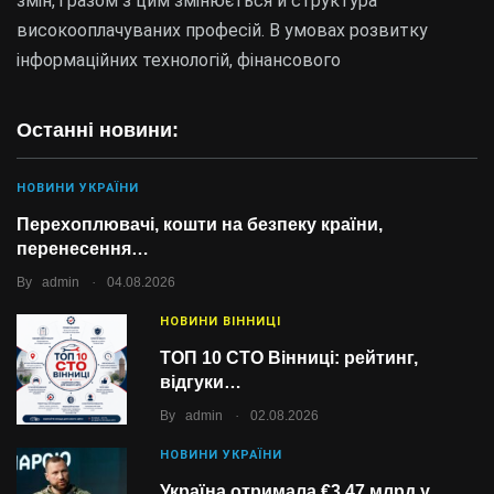
змін, і разом з цим змінюється й структура
високооплачуваних професій. В умовах розвитку
інформаційних технологій, фінансового
Останні новини:
НОВИНИ УКРАЇНИ
Перехоплювачі, кошти на безпеку країни,
перенесення…
.
By
admin
04.08.2026
НОВИНИ ВІННИЦІ
ТОП 10 СТО Вінниці: рейтинг,
відгуки…
.
By
admin
02.08.2026
НОВИНИ УКРАЇНИ
Україна отримала €3,47 млрд у