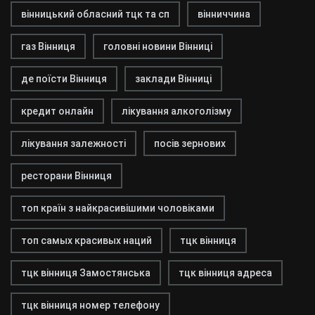
вінницький обласний тцк та сп
вінниччина
газ Вінниця
головні новини Вінниці
де поїсти Вінниця
заклади Вінниці
кредит онлайн
лікування алкоголізму
лікування залежності
посів зернових
ресторани Вінниця
топ країн з найкрасивішими чоловіками
топ самых красивых наций
тцк вінниця
тцк вінниця Замостянська
тцк вінниця адреса
тцк вінниця номер телефону