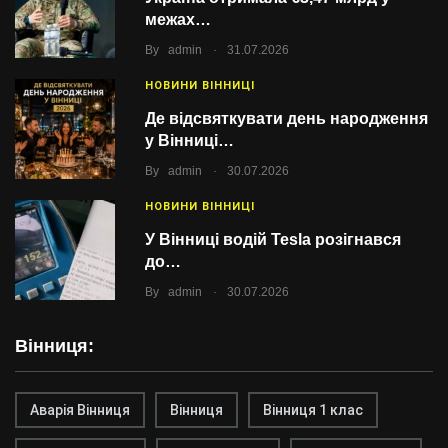
межах…
.
By
admin
31.07.2026
НОВИНИ ВІННИЦІ
Де відсвяткувати день народження
у Вінниці…
.
By
admin
30.07.2026
НОВИНИ ВІННИЦІ
У Вінниці водій Tesla розігнався
до…
.
By
admin
30.07.2026
Вінниця:
Аварія Вінниця
Вінниця
Вінниця 1 клас