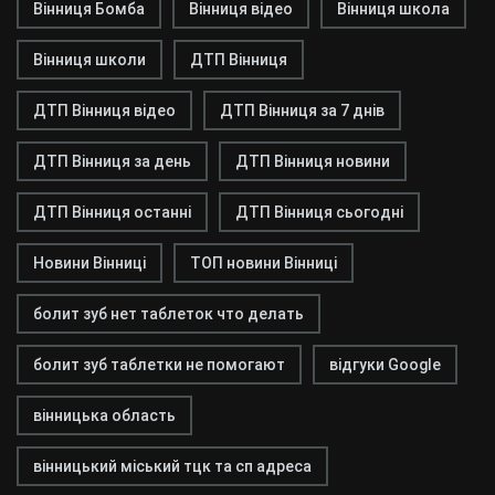
Вінниця Бомба
Вінниця відео
Вінниця школа
Вінниця школи
ДТП Вінниця
ДТП Вінниця відео
ДТП Вінниця за 7 днів
ДТП Вінниця за день
ДТП Вінниця новини
ДТП Вінниця останні
ДТП Вінниця сьогодні
Новини Вінниці
ТОП новини Вінниці
болит зуб нет таблеток что делать
болит зуб таблетки не помогают
відгуки Google
вінницька область
вінницький міський тцк та сп адреса