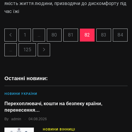
якість життя людини, призводячи до дискомфорту під
час їжі
1
...
80
81
82
83
84
...
125
Останні новини:
НОВИНИ УКРАЇНИ
Перехоплювачі, кошти на безпеку країни,
перенесення…
.
By
admin
04.08.2026
НОВИНИ ВІННИЦІ