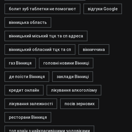
болит зуб таблетки не помогают
відгуки Google
вінницька область
вінницький міський тцк та сп адреса
вінницький обласний тцк та сп
вінниччина
газ Вінниця
головні новини Вінниці
де поїсти Вінниця
заклади Вінниці
кредит онлайн
лікування алкоголізму
лікування залежності
посів зернових
ресторани Вінниця
топ країн з найкрасивішими чоловіками