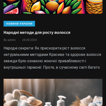
НОВИНИ УКРАЇНИ
Народні методи для росту волосся
.
By
admin
28.09.2024
Народні секрети: Як прискорити ріст волосся
натуральними методами Красиве та здорове волосся
завжди було ознакою жіночої привабливості і
внутрішньої гармонії. Проте, в сучасному світі багато