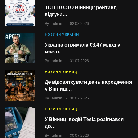
ТОП 10 СТО Вінниці: рейтинг,
відгуки…
.
By
admin
02.08.2026
НОВИНИ УКРАЇНИ
Україна отримала €3,47 млрд у
межах…
.
By
admin
31.07.2026
НОВИНИ ВІННИЦІ
Де відсвяткувати день народження
у Вінниці…
.
By
admin
30.07.2026
НОВИНИ ВІННИЦІ
У Вінниці водій Tesla розігнався
до…
.
By
admin
30.07.2026